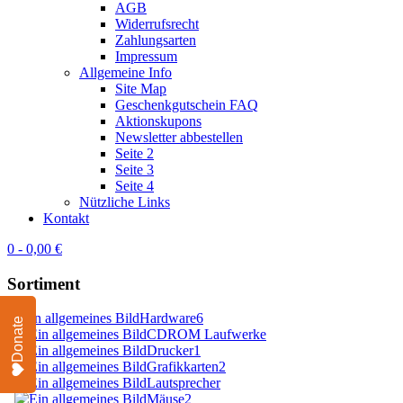
AGB
Widerrufsrecht
Zahlungsarten
Impressum
Allgemeine Info
Site Map
Geschenkgutschein FAQ
Aktionskupons
Newsletter abbestellen
Seite 2
Seite 3
Seite 4
Nützliche Links
Kontakt
0 - 0,00 €
Sortiment
Hardware
6
Donate
CDROM Laufwerke
Drucker
1
Grafikkarten
2
Lautsprecher
Mäuse
2