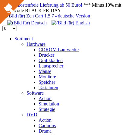
Versandkostenfreie Lieferung ab 50 Euro!
*** Minus 10% mit
Rabattcode BLACK FRIDAY
Sortiment
Hardware
CDROM Laufwerke
Drucker
Grafikkarten
Lautsprecher
Mäuse
Monitore
Speicher
Tastaturen
Software
Action
Simulation
Strategie
DVD
Action
Cartoons
Drama