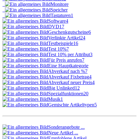
Monitore
Speicher
Tastaturen
1
Software
4
DVD
17
Geschenkgutscheine
6
Verlinkte Artikel
24
Testbeispiele
16
Test 10%
7
Test 10% per Attribut
3
Für Preis anrufen
7
Eine Hauptkategorie
Abverkauf nach %
7
Abverkauf Fixbetrag
4
Abverkauf neuer Preis
4
Big Unlinked
12
Spezialfunktionen
20
Musik
1
Gemischte Artikeltypen
5
Sonderangebote ...
Neue Artikel ...
Empfohlene Artikel ...