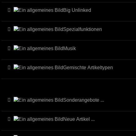
Big Unlinked
Spezialfunktionen
Musik
Gemischte Artikeltypen
Sonderangebote ...
Neue Artikel ...