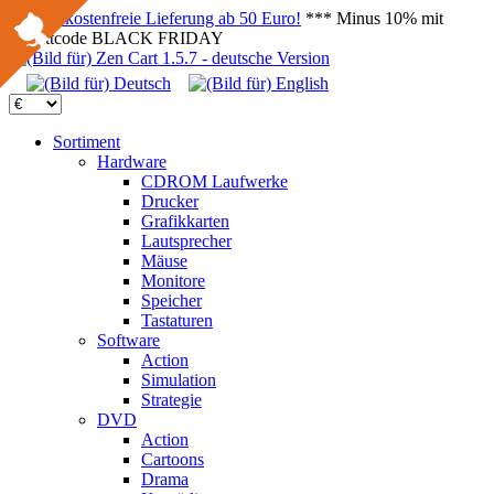
Versandkostenfreie Lieferung ab 50 Euro!
*** Minus 10% mit
Rabattcode BLACK FRIDAY
Sortiment
Hardware
CDROM Laufwerke
Drucker
Grafikkarten
Lautsprecher
Mäuse
Monitore
Speicher
Tastaturen
Software
Action
Simulation
Strategie
DVD
Action
Cartoons
Drama