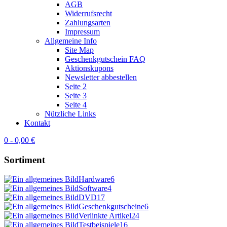
AGB
Widerrufsrecht
Zahlungsarten
Impressum
Allgemeine Info
Site Map
Geschenkgutschein FAQ
Aktionskupons
Newsletter abbestellen
Seite 2
Seite 3
Seite 4
Nützliche Links
Kontakt
0 - 0,00 €
Sortiment
Hardware
6
Software
4
DVD
17
Geschenkgutscheine
6
Verlinkte Artikel
24
Testbeispiele
16