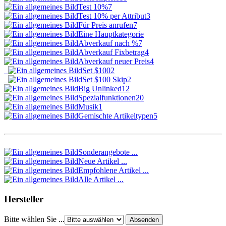
Test 10%
7
Test 10% per Attribut
3
Für Preis anrufen
7
Eine Hauptkategorie
Abverkauf nach %
7
Abverkauf Fixbetrag
4
Abverkauf neuer Preis
4
Set $100
2
Set $100 Skip
2
Big Unlinked
12
Spezialfunktionen
20
Musik
1
Gemischte Artikeltypen
5
Sonderangebote ...
Neue Artikel ...
Empfohlene Artikel ...
Alle Artikel ...
Hersteller
Bitte wählen Sie ...