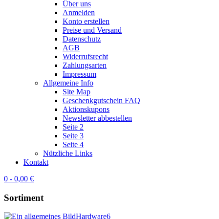
Über uns
Anmelden
Konto erstellen
Preise und Versand
Datenschutz
AGB
Widerrufsrecht
Zahlungsarten
Impressum
Allgemeine Info
Site Map
Geschenkgutschein FAQ
Aktionskupons
Newsletter abbestellen
Seite 2
Seite 3
Seite 4
Nützliche Links
Kontakt
0 - 0,00 €
Sortiment
Hardware
6