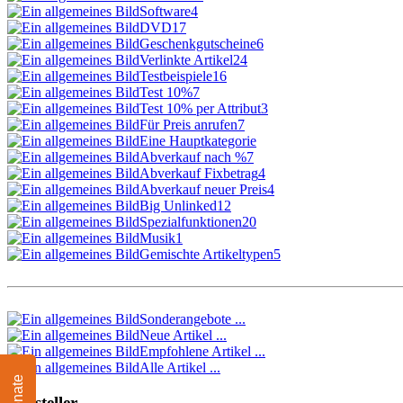
Software
4
DVD
17
Geschenkgutscheine
6
Verlinkte Artikel
24
Testbeispiele
16
Test 10%
7
Test 10% per Attribut
3
Für Preis anrufen
7
Eine Hauptkategorie
Abverkauf nach %
7
Abverkauf Fixbetrag
4
Abverkauf neuer Preis
4
Big Unlinked
12
Spezialfunktionen
20
Musik
1
Gemischte Artikeltypen
5
Sonderangebote ...
Neue Artikel ...
Empfohlene Artikel ...
Alle Artikel ...
Donate
Hersteller