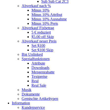
Sub Sub Cat 2C3
Abverkauf nach %
Minus 10%
Minus 10% Attribut
Minus 10% Ausnahme
Minus 10% Preis
Abverkauf Fixbetrag
5 € reduziert
$5.00 off Skip
Abverkauf neuer Preis
Set $100
Set $100 Skip
Big Unlinked
Spezialfunktionen
Attribute
Downloads
Mengenrabatte
Textpreise
Real
Real Sale
Musik
Dokumente
Gemischte Artikeltypen
Information
Kundenservice