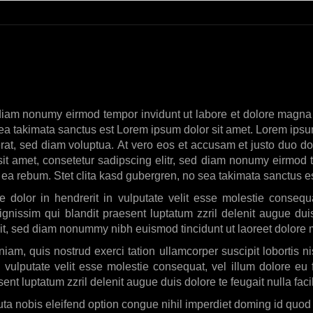
d diam nonumy eirmod tempor invidunt ut labore et dolore magna
sea takimata sanctus est Lorem ipsum dolor sit amet. Lorem ipsu
at, sed diam voluptua. At vero eos et accusam et justo duo do
it amet, consetetur sadipscing elitr, sed diam nonumy eirmod 
 ea rebum. Stet clita kasd gubergren, no sea takimata sanctus e
 dolor in hendrerit in vulputate velit esse molestie consequat
gnissim qui blandit praesent luptatum zzril delenit augue duis 
lit, sed diam nonummy nibh euismod tincidunt ut laoreet dolore 
iam, quis nostrud exerci tation ullamcorper suscipit lobortis
in vulputate velit esse molestie consequat, vel illum dolore eu 
ent luptatum zzril delenit augue duis dolore te feugait nulla facil
ta nobis eleifend option congue nihil imperdiet doming id quod