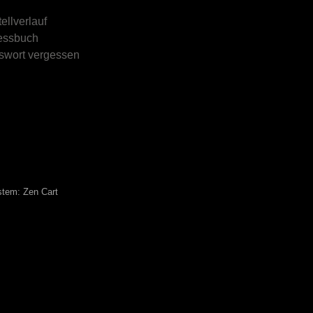
ellverlauf
essbuch
swort vergessen
stem:
Zen Cart