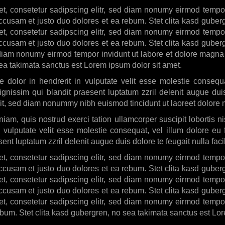
t, consetetur sadipscing elitr, sed diam nonumy eirmod tempo
accusam et justo duo dolores et ea rebum. Stet clita kasd guber
t, consetetur sadipscing elitr, sed diam nonumy eirmod tempo
accusam et justo duo dolores et ea rebum. Stet clita kasd guber
d diam nonumy eirmod tempor invidunt ut labore et dolore magna
sea takimata sanctus est Lorem ipsum dolor sit amet.
 dolor in hendrerit in vulputate velit esse molestie consequat
gnissim qui blandit praesent luptatum zzril delenit augue duis 
lit, sed diam nonummy nibh euismod tincidunt ut laoreet dolore 
iam, quis nostrud exerci tation ullamcorper suscipit lobortis
in vulputate velit esse molestie consequat, vel illum dolore eu 
ent luptatum zzril delenit augue duis dolore te feugait nulla facil
t, consetetur sadipscing elitr, sed diam nonumy eirmod tempo
accusam et justo duo dolores et ea rebum. Stet clita kasd guber
t, consetetur sadipscing elitr, sed diam nonumy eirmod tempo
accusam et justo duo dolores et ea rebum. Stet clita kasd guber
t, consetetur sadipscing elitr, sed diam nonumy eirmod tempo
ebum. Stet clita kasd gubergren, no sea takimata sanctus est Lor