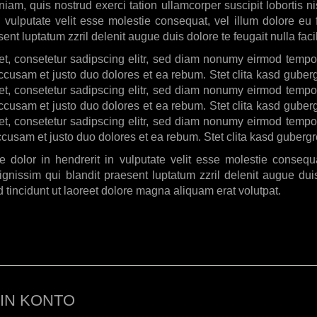
iam, quis nostrud exerci tation ullamcorper suscipit lobortis
in vulputate velit esse molestie consequat, vel illum dolore eu 
ent luptatum zzril delenit augue duis dolore te feugait nulla facil
t, consetetur sadipscing elitr, sed diam nonumy eirmod tempo
accusam et justo duo dolores et ea rebum. Stet clita kasd guber
t, consetetur sadipscing elitr, sed diam nonumy eirmod tempo
accusam et justo duo dolores et ea rebum. Stet clita kasd guber
t, consetetur sadipscing elitr, sed diam nonumy eirmod tempo
ccusam et justo duo dolores et ea rebum. Stet clita kasd guberg
 dolor in hendrerit in vulputate velit esse molestie consequat
gnissim qui blandit praesent luptatum zzril delenit augue duis 
tincidunt ut laoreet dolore magna aliquam erat volutpat.
IN KONTO