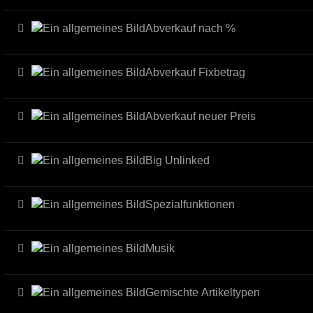
Abverkauf nach %
Abverkauf Fixbetrag
Abverkauf neuer Preis
Big Unlinked
Spezialfunktionen
Musik
Gemischte Artikeltypen