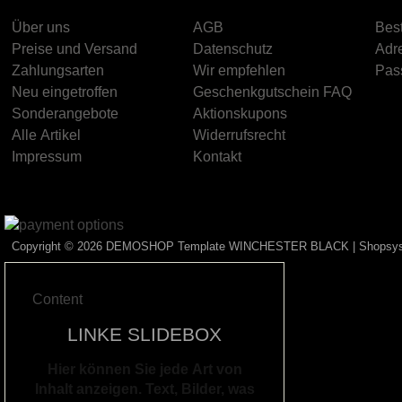
Über uns
AGB
Best
Preise und Versand
Datenschutz
Adr
Zahlungsarten
Wir empfehlen
Pas
Neu eingetroffen
Geschenkgutschein FAQ
Sonderangebote
Aktionskupons
Alle Artikel
Widerrufsrecht
Impressum
Kontakt
Copyright © 2026
DEMOSHOP Template WINCHESTER BLACK
| Shopsy
Content
LINKE SLIDEBOX
Hier können Sie jede Art von
Inhalt anzeigen. Text, Bilder, was