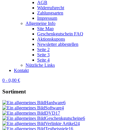
AGB
Widerrufsrecht
Zahlungsarten
Impressum
Allgemeine Info
Site Map
Geschenkgutschein FAQ
Aktionskupons
Newsletter abbestellen
Seite 2
Seite 3
Seite 4
Nützliche Links
Kontakt
0 - 0,00 €
Sortiment
Hardware
6
Software
4
DVD
17
Geschenkgutscheine
6
Verlinkte Artikel
24
Testbeispiele
16