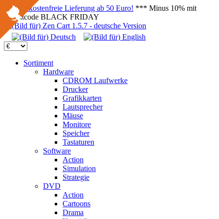
Versandkostenfreie Lieferung ab 50 Euro!
*** Minus 10% mit
Rabattcode BLACK FRIDAY
Sortiment
Hardware
CDROM Laufwerke
Drucker
Grafikkarten
Lautsprecher
Mäuse
Monitore
Speicher
Tastaturen
Software
Action
Simulation
Strategie
DVD
Action
Cartoons
Drama